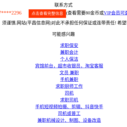
联系方式
7****2296
(查看需要80金币或
VIP会员可
点击查看完整信息
须谨慎.网站(平昌信息网)对此不承担任何保证或连带责任! 希
可能感兴趣
求职保安
兼职会计
个人保洁
宾馆前台，超市收银员，淘宝客服
文员 兼职
手机兼职
求职厨师工作
司机
求职司机
手机短视频拍摄、剪辑、抖音快手
司机或普工
兼职机械设计、制图、设备改造