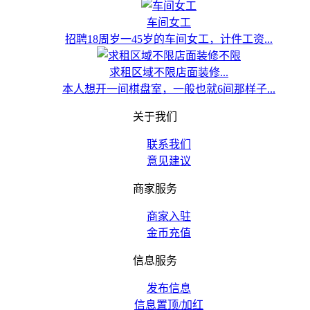
车间女工
招聘18周岁一45岁的车间女工，计件工资...
求租区域不限店面装修...
本人想开一间棋盘室，一般也就6间那样子...
关于我们
联系我们
意见建议
商家服务
商家入驻
金币充值
信息服务
发布信息
信息置顶/加红